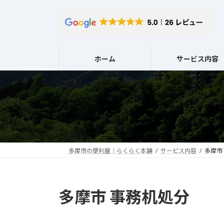
コ
ナ
ン
ビ
テ
ゲ
ン
ー
ツ
シ
ホーム
サービス内容
へ
ョ
ス
ン
キ
に
ッ
移
プ
動
多摩市の便利屋｜らくらく本舗
サービス内容
多摩市
多摩市 事務机処分