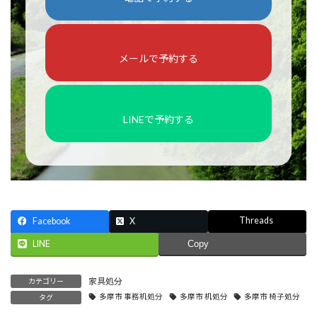
メールで予約する
LINEで予約する
Threads
Facebook
X
LINE
Copy
家具処分
カテゴリー
多摩市 事務机処分
多摩市 机処分
多摩市 椅子処分
タグ