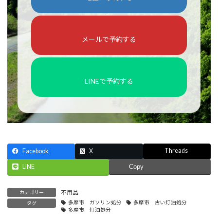
メールで予約する
LINEで予約する
Threads
Facebook
X
LINE
Copy
不用品
カテゴリー
多摩市 ガソリン処分
多摩市 古い灯油処分
タグ
多摩市 灯油処分