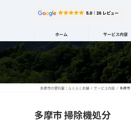
コ
ナ
ン
ビ
テ
ゲ
ン
ー
ツ
シ
ホーム
サービス内容
へ
ョ
ス
ン
キ
に
ッ
移
プ
動
多摩市の便利屋｜らくらく本舗
サービス内容
多摩市
多摩市 掃除機処分