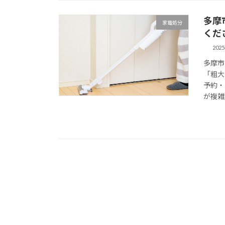
多摩
家電処分
くだ
202
多摩市
「粗大
予約・
が複雑