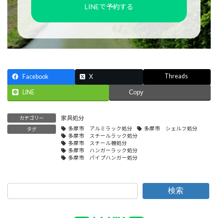
LINEで予約する
Threads
Facebook
X
LINE
Copy
家具処分
カテゴリー
多摩市 アルミラック処分
多摩市 シェルフ処分
タグ
多摩市 スチールラック処分
多摩市 スチール棚処分
多摩市 ハンガーラック処分
多摩市 パイプハンガー処分
検索