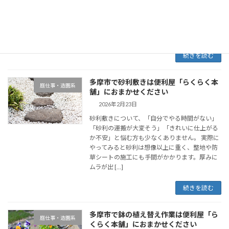
いに撤去できるか心配」と悩む方も少なくあり
ません。 実際に作業してみると、枝や幹の量は
想像以上に多く、脚立を使った高所作業や太い
幹の切断に […]
続きを読む
多摩市で砂利敷きは便利屋「らくらく本
庭仕事・造園系
舗」におまかせください
2026年2月23日
砂利敷きについて、「自分でやる時間がない」
「砂利の運搬が大変そう」「きれいに仕上がる
か不安」と悩む方も少なくありません。 実際に
やってみると砂利は想像以上に重く、整地や防
草シートの施工にも手間がかかります。厚みに
ムラが出 […]
続きを読む
多摩市で鉢の植え替え作業は便利屋「ら
庭仕事・造園系
くらく本舗」におまかせください