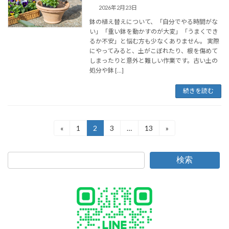
2026年2月23日
鉢の植え替えについて、「自分でやる時間がな
い」「重い鉢を動かすのが大変」「うまくでき
るか不安」と悩む方も少なくありません。 実際
にやってみると、土がこぼれたり、根を傷めて
しまったりと意外と難しい作業です。古い土の
処分や鉢 […]
続きを読む
投
«
1
2
3
…
13
»
固
固
固
固
定
定
定
定
稿
ペ
ペ
ペ
ペ
ー
ー
ー
ー
の
検索
ジ
ジ
ジ
ジ
ペ
ー
ジ