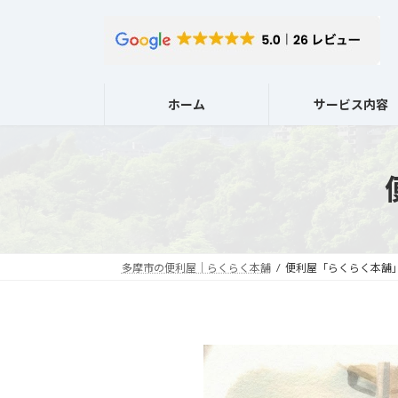
コ
ナ
ン
ビ
テ
ゲ
ン
ー
ツ
シ
ホーム
サービス内容
へ
ョ
ス
ン
キ
に
ッ
移
プ
動
多摩市の便利屋｜らくらく本舗
便利屋「らくらく本舗