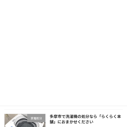
回収できません。 テレビの処分には「リサイク
ル料金」に加えて、業者へ依頼する場合は「収
集運搬費用」がかかります。そのため「できる
だけ安く […]
続きを読む
多摩市で掃除機の処分なら「らくらく本
家電処分
舗」におまかせください
2025年8月20日
多摩市で壊れた掃除機や不用になった掃除機は
「小型家電ごみ」または「粗大ごみ」として扱
われます。 粗大ごみとして処分を依頼する場合
は予約・シールの購入・自分での運び出しが必
要です。 「粗大ごみ手続きが複雑でわかりにく
い」「 […]
続きを読む
多摩市で洗濯機の処分なら「らくらく本
家電処分
舗」におまかせください