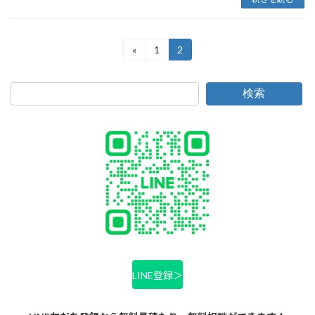
投
«
1
2
固
固
定
定
稿
ペ
ペ
ー
ー
の
検索
ジ
ジ
ペ
ー
ジ
送
り
LINE登録＞