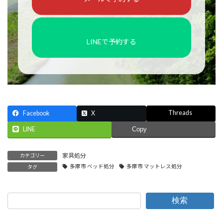
LINEで予約する
Threads
Facebook
X
LINE
Copy
家具処分
カテゴリー
多摩市 ベッド処分
多摩市 マットレス処分
タグ
検索